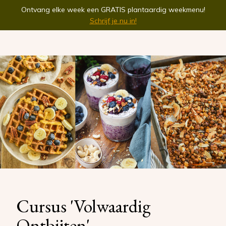
Ontvang elke week een GRATIS plantaardig weekmenu!
Schrijf je nu in!
Cursus 'Volwaardig
Ontbijten'