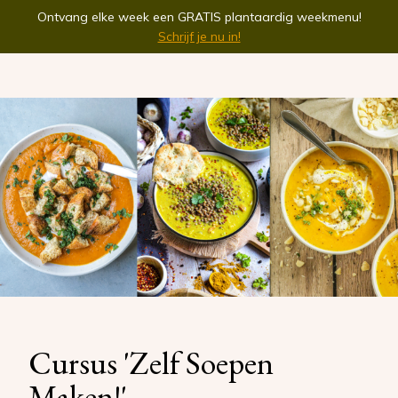
Ontvang elke week een GRATIS plantaardig weekmenu!
Schrijf je nu in!
Cursus 'Zelf Soepen
Maken!'