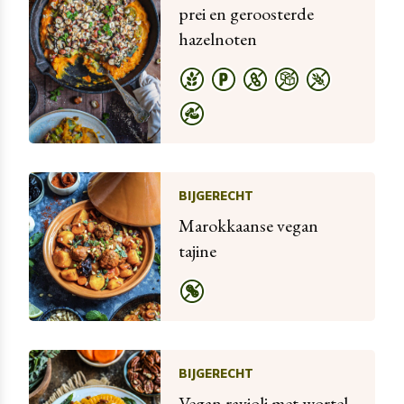
prei en geroosterde
hazelnoten
BIJGERECHT
Marokkaanse vegan
tajine
BIJGERECHT
Vegan ravioli met wortel,