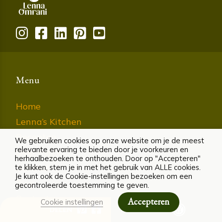
Menu
Home
Lenna’s Kitchen
Recepten
We gebruiken cookies op onze website om je de meest
relevante ervaring te bieden door je voorkeuren en
Over mij
herhaalbezoeken te onthouden. Door op "Accepteren"
Aanbod
te klikken, stem je in met het gebruik van ALLE cookies.
Je kunt ook de Cookie-instellingen bezoeken om een
Blog
gecontroleerde toestemming te geven.
Contact
Accepteren
Cookie instellingen
DELEN
ALLERGENEN
Mijn account