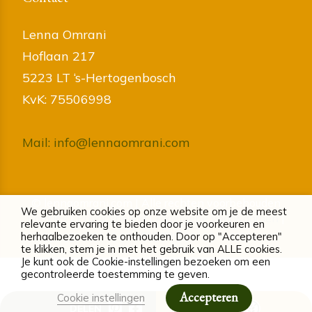
Lenna Omrani
Hoflaan 217
5223 LT ‘s-Hertogenbosch
KvK: 75506998
Mail: info@lennaomrani.com
© lennaomrani.com | Alle rechten voorbehouden
We gebruiken cookies op onze website om je de meest
Cookies
|
Privacybeleid
|
Algemene voorwaarden
|
relevante ervaring te bieden door je voorkeuren en
Disclaimer
herhaalbezoeken te onthouden. Door op "Accepteren"
te klikken, stem je in met het gebruik van ALLE cookies.
Je kunt ook de Cookie-instellingen bezoeken om een
gecontroleerde toestemming te geven.
Accepteren
Cookie instellingen
DELEN
ALLERGENEN