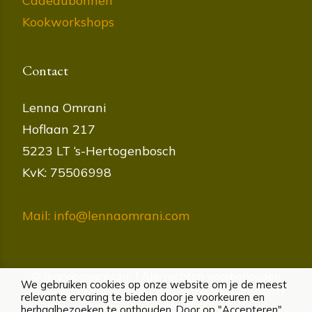
Cadeaubonnen
Kookworkshops
Contact
Lenna Omrani
Hoflaan 217
5223 LT ‘s-Hertogenbosch
KvK: 75506998
Mail: info@lennaomrani.com
© lennaomrani.com | Alle rechten voorbehouden
We gebruiken cookies op onze website om je de meest
Cookies
|
Privacybeleid
|
Algemene voorwaarden
|
relevante ervaring te bieden door je voorkeuren en
Disclaimer
| Site:
SWiF
herhaalbezoeken te onthouden. Door op "Accepteren"