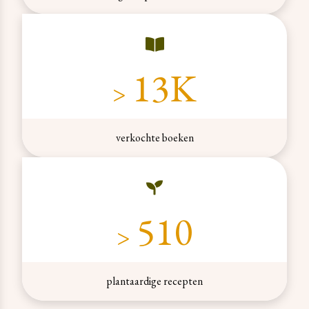
21
K
>
verkochte boeken
840
>
plantaardige recepten