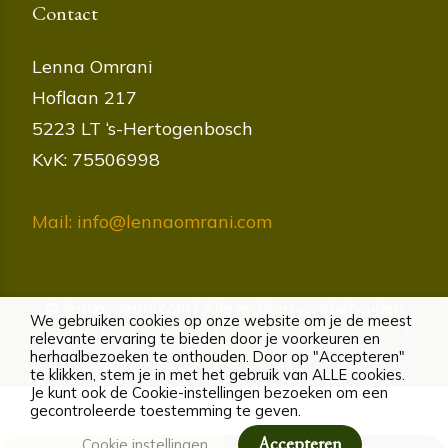
Contact
Lenna Omrani
Hoflaan 217
5223 LT ‘s-Hertogenbosch
KvK: 75506998
Mail: info@lennaomrani.com
© lennaomrani.com | Alle rechten voorbehouden
We gebruiken cookies op onze website om je de meest
Cookies
|
Privacybeleid
|
Algemene voorwaarden
|
relevante ervaring te bieden door je voorkeuren en
Disclaimer
herhaalbezoeken te onthouden. Door op "Accepteren"
te klikken, stem je in met het gebruik van ALLE cookies.
Je kunt ook de Cookie-instellingen bezoeken om een
gecontroleerde toestemming te geven.
Accepteren
Cookie instellingen