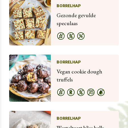
BORRELHAP
Gezonde gevulde
speculaas
BORRELHAP
Vegan cookie dough
truffels
BORRELHAP
Worteltaart bliss balls