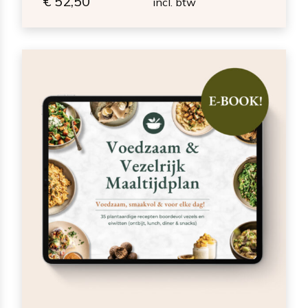
€
52,50
incl. btw