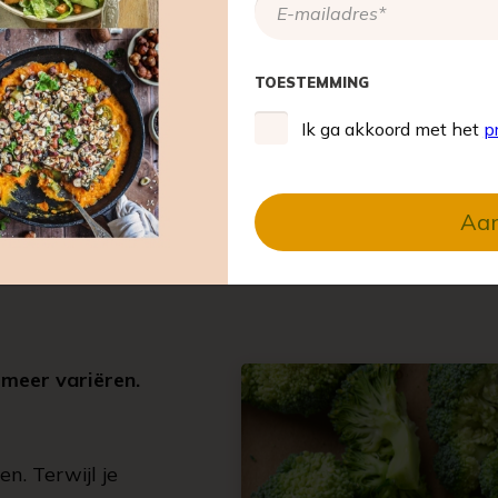
TOESTEMMING
Ik ga akkoord met het
p
Aa
 meer variëren.
n. Terwijl je