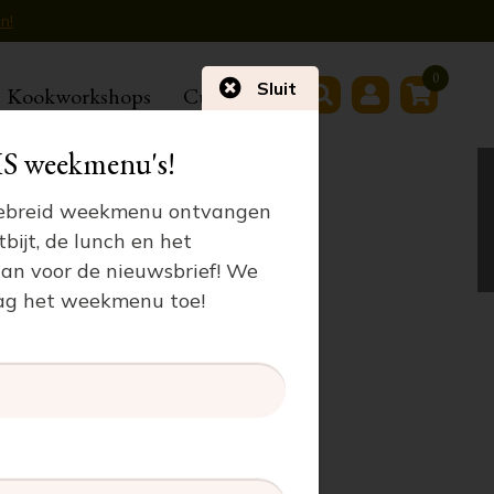
in!
0
Sluit
ps!
Kookworkshops
Cursussen
S weekmenu's!
tgebreid weekmenu ontvangen
bijt, de lunch en het
an voor de nieuwsbrief! We
dag het weekmenu toe!