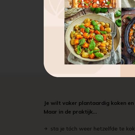
Je wilt vaker plantaardig koken en
Maar in de praktijk…
sta je tóch weer hetzelfde te koke