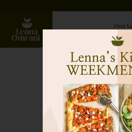
The Cooking 
Over L
Al 5
Voor iedereen die vaker voedzaam, plantaardig wi
dat het in de praktijk lastig is om het ook écht goe
“Je kookt mee, leert elke keer nieuwe recepten en
bouw je stap voor stap meer vertrouwen op in de
Join The Cooking Club!