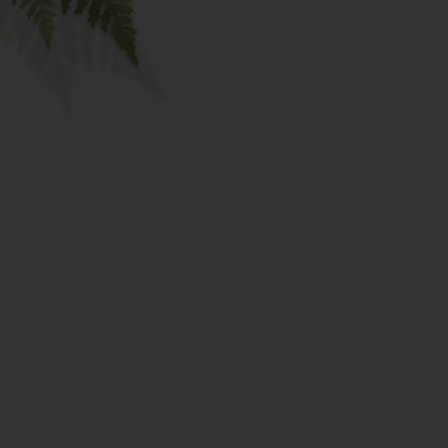
maar vanzelf onderdeel wordt va
routine.
Speciale Cooking Club-acties, zo
fysieke workshops en online koo
Opnames van de online workshop
altijd in je eigen tijd kunt terug
Oftewel: de leukste online kookclub
plantaardig koken niet alleen blijft 
downloaden van het internet’, maa
nieuwe gewoonte wordt!
Ja, ik wil bij The Cooking Club