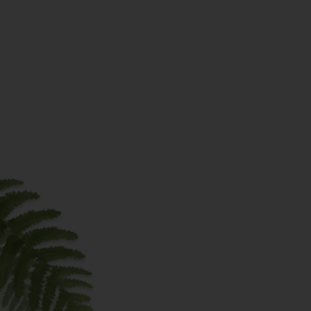
In The Cooking Club krijg je toegan
Live online kookworkshops waar
gewoon vanuit je eigen keuken, z
alleen kijkt maar ook meteen lee
Elke workshop nieuwe recepten 
waardoor je steeds handiger wo
vertrouwen krijgt in de keuken.
Stap-voor-stap begeleiding van 
gast experts) tijdens het koken, 
te stressen, plannen of alles zelf
Vaste momenten om mee te doe
plantaardig koken niet iets wordt