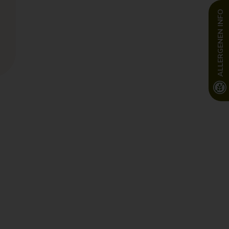
INFO
ALLERGENEN
len dat…
lf hoeft te bedenken wat je gaat
 workshop iets nieuws leert en
eds creatiever wordt in de keuken.