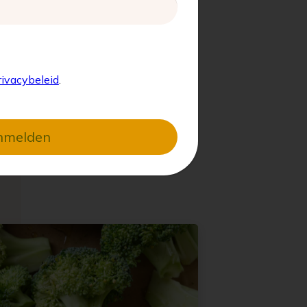
rivacybeleid
.
nmelden