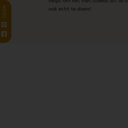
helpt om het niet steeds uit te s
DELEN
ook echt te doen!