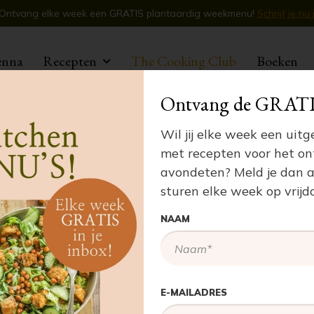
Ontvang elke week een GRATIS plantaardig weekmenu!
Schrijf je nu 
Club!
enna
00+ anderen deden mee met de online worksho
Recepten
The Cooking Club
Boeken
Testimonials
Ontvang de GRATI
l eten, maar merkt
d te blijven doen.
Wil jij elke week een ui
 technieken en zo
met recepten voor het ont
 keuken!”
avondeten? Meld je dan a
sturen elke week op vrij
NAAM
E-MAILADRES