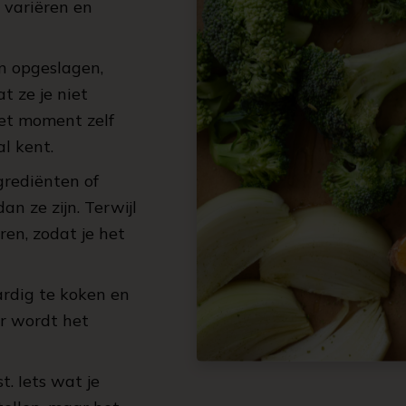
, variëren en
n opgeslagen,
t ze je niet
et moment zelf
l kent.
grediënten of
n ze zijn. Terwijl
ren, zodat je het
ardig te koken en
r wordt het
. Iets wat je