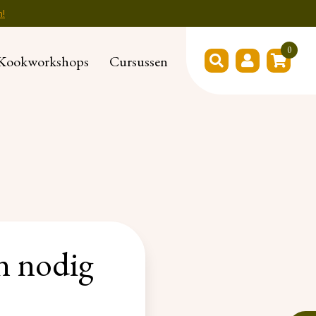
n!
0
Kookworkshops
Cursussen
en nodig