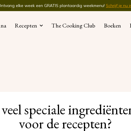
Ontvang elke week een GRATIS plantaardig weekmenu!
Schrijf je nu i
nna
Recepten
The Cooking Club
Boeken
veel speciale ingrediënt
voor de recepten?