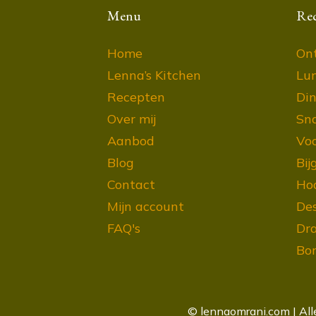
Menu
Re
Home
Ont
Lenna’s Kitchen
Lu
Recepten
Din
Over mij
Sn
Aanbod
Vo
Blog
Bij
Contact
Ho
Mijn account
Des
FAQ's
Dra
Bor
© lennaomrani.com | Al