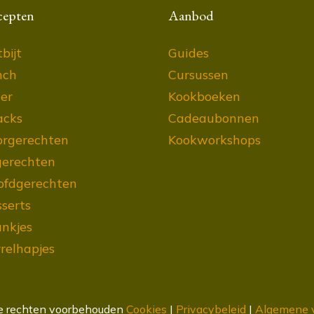
cepten
Aanbod
bijt
Guides
nch
Cursussen
er
Kookboeken
acks
Cadeaubonnen
orgerechten
Kookworkshops
gerechten
ofdgerechten
serts
nkjes
relhapjes
le rechten voorbehouden
Cookies
|
Privacybeleid
|
Algemene 