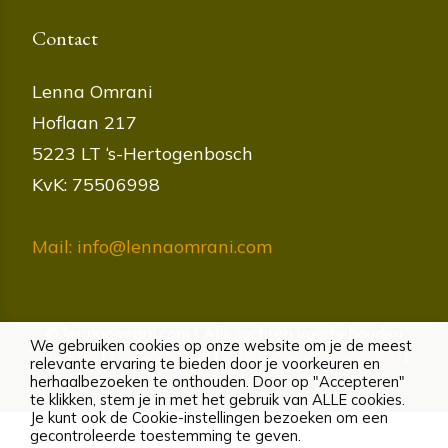
Contact
Lenna Omrani
Hoflaan 217
5223 LT ‘s-Hertogenbosch
KvK: 75506998
Mail: info@lennaomrani.com
© lennaomrani.com | Alle rechten voorbehouden
We gebruiken cookies op onze website om je de meest
Cookies
|
Privacybeleid
|
Algemene voorwaarden
|
relevante ervaring te bieden door je voorkeuren en
Disclaimer
herhaalbezoeken te onthouden. Door op "Accepteren"
te klikken, stem je in met het gebruik van ALLE cookies.
Je kunt ook de Cookie-instellingen bezoeken om een
gecontroleerde toestemming te geven.