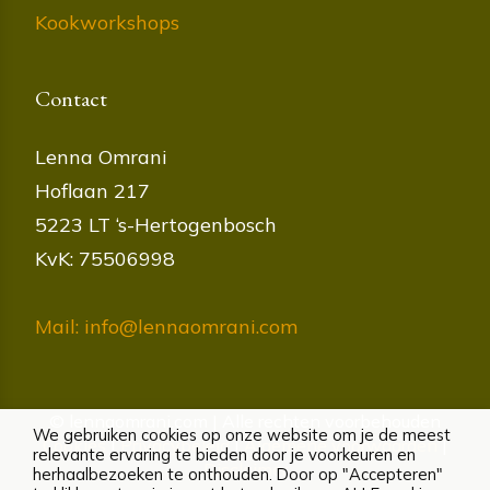
Kookworkshops
Contact
Lenna Omrani
Hoflaan 217
5223 LT ‘s-Hertogenbosch
KvK: 75506998
Mail: info@lennaomrani.com
© lennaomrani.com | Alle rechten voorbehouden
We gebruiken cookies op onze website om je de meest
Cookies
|
Privacybeleid
|
Algemene voorwaarden
|
relevante ervaring te bieden door je voorkeuren en
Disclaimer
herhaalbezoeken te onthouden. Door op "Accepteren"