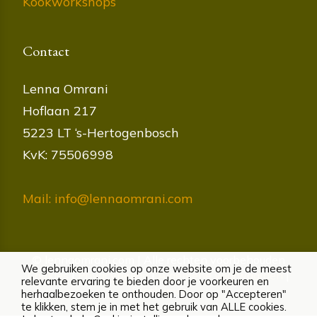
Kookworkshops
Contact
Lenna Omrani
Hoflaan 217
5223 LT ‘s-Hertogenbosch
KvK: 75506998
Mail: info@lennaomrani.com
© lennaomrani.com | Alle rechten voorbehouden
We gebruiken cookies op onze website om je de meest
Cookies
|
Privacybeleid
|
Algemene voorwaarden
|
relevante ervaring te bieden door je voorkeuren en
Disclaimer
herhaalbezoeken te onthouden. Door op "Accepteren"
te klikken, stem je in met het gebruik van ALLE cookies.