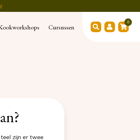
n!
0
Kookworkshops
Cursussen
aan?
eel zijn er twee