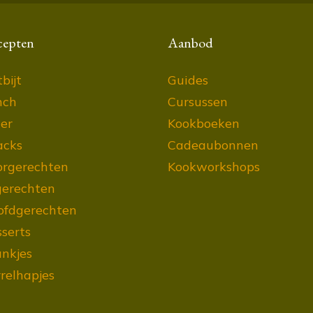
cepten
Aanbod
bijt
Guides
nch
Cursussen
er
Kookboeken
acks
Cadeaubonnen
orgerechten
Kookworkshops
gerechten
ofdgerechten
serts
nkjes
relhapjes