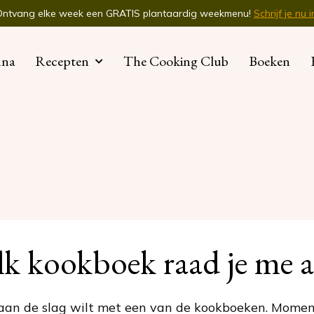
Ontvang elke week een GRATIS plantaardig weekmenu!
Schrijf je nu i
nna
Recepten
The Cooking Club
Boeken
k kookboek raad je me 
 aan de slag wilt met een van de kookboeken. Moment