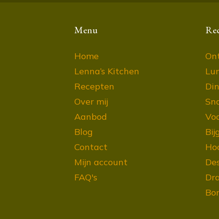
Menu
Re
Home
Ont
Lenna’s Kitchen
Lu
Recepten
Din
Over mij
Sn
Aanbod
Vo
Blog
Bij
Contact
Ho
Mijn account
Des
FAQ's
Dra
Bor