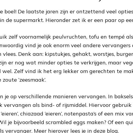
e boel! De laatste jaren zijn er ontzettend veel opti
 in de supermarkt. Hieronder zet ik er een paar op een 
uik zelf voornamelijk peulvruchten, tofu en tempé al
nwoordig vind je ook enorm veel andere vervangers d
vlees. Denk aan: kipstukjes, gehakt, worstjes, burger
 zijn er nog wat minder opties te verkrijgen, maar veg
al wel. Zelf vind ik het erg lekker om gerechten te m
e zoute ‘zeesmaak’.
n je op verschillende manieren vervangen. In baksels
 vervangen als bind- of rijsmiddel. Hiervoor gebruik i
‘eieren’, chiazaad ‘eieren’, notenpasta’s of een mix v
Wil je bijvoorbeeld scrambled eggs maken? Of een qu
s vervanger. Meer hierover lees je in deze blog.