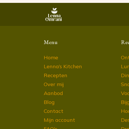
Menu
Re
Home
Ont
Lenna’s Kitchen
Lu
Recepten
Din
Over mij
Sn
Aanbod
Vo
Blog
Bij
Contact
Ho
Mijn account
Des
FAQ's
Dra