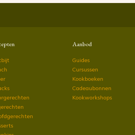
cepten
Aanbod
bijt
Guides
nch
Cursussen
er
Kookboeken
acks
Cadeaubonnen
orgerechten
Kookworkshops
gerechten
ofdgerechten
serts
nkjes