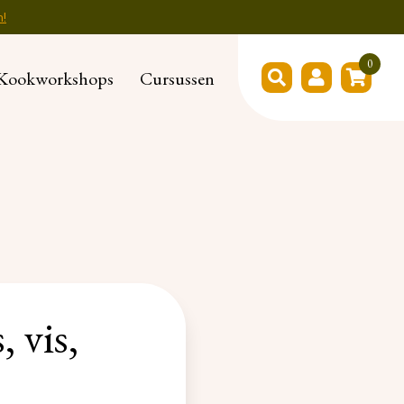
n!
0
Kookworkshops
Cursussen
, vis,