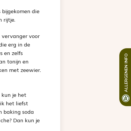
es bijgekomen die
rijtje.
s vervanger voor
ie erg in de
s en zelfs
INFO
an tonijn en
ALLERGENEN
aken met zeewier.
 kun je het
k het liefst
an baking soda
iche? Dan kun je