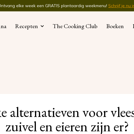
Ontvang elke week een GRATIS plantaardig weekmenu!
Schrijf je nu i
nna
Recepten
The Cooking Club
Boeken
 alternatieven voor vlees
zuivel en eieren zijn er?