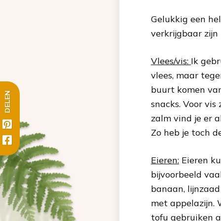
Gelukkig een hel
verkrijgbaar zijn
Vlees/vis:
Ik gebr
vlees, maar tege
buurt komen van 
DELEN
snacks. Voor vis
zalm vind je er 
Zo heb je toch d
Eieren:
Eieren ku
bijvoorbeeld vaak
banaan, lijnzaad 
met appelazijn. 
tofu gebruiken al