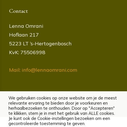
Contact
Lenna Omrani
Hoflaan 217
5223 LT ‘s-Hertogenbosch
KvK: 75506998
Mail: info@lennaomrani.com
© lennaomrani.com | Alle rechten voorbehouden
We gebruiken cookies op onze website om je de meest
Cookies
|
Privacybeleid
|
Algemene voorwaarden
|
relevante ervaring te bieden door je voorkeuren en
Disclaimer
herhaalbezoeken te onthouden. Door op "Accepteren"
te klikken, stem je in met het gebruik van ALLE cookies.
Je kunt ook de Cookie-instellingen bezoeken om een
gecontroleerde toestemming te geven.