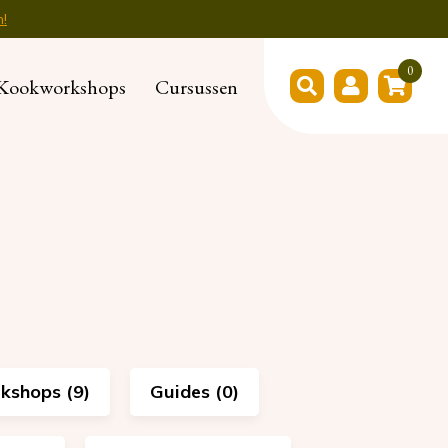
n!
0
Kookworkshops
Cursussen
shops (9)
Guides (0)