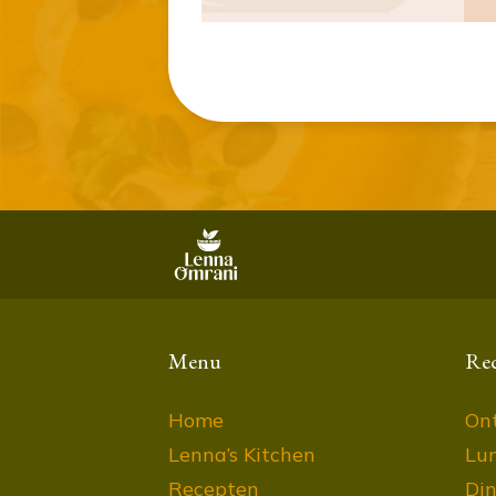
Menu
Re
Home
Ont
Lenna’s Kitchen
Lu
Recepten
Din