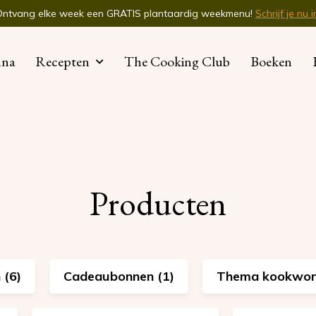
Ontvang elke week een GRATIS plantaardig weekmenu!
Schrijf je nu i
nna
Recepten
The Cooking Club
Boeken
Producten
 (6)
Cadeaubonnen (1)
Thema kookwork