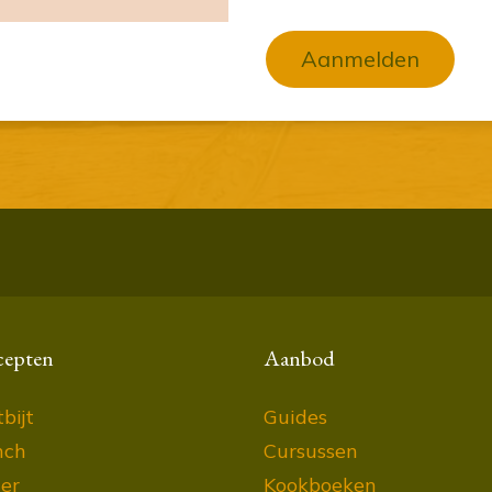
Aanmelden
cepten
Aanbod
bijt
Guides
nch
Cursussen
er
Kookboeken