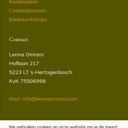
Kookboeken
Cadeaubonnen
Kookworkshops
Contact
Lenna Omrani
Hoflaan 217
5223 LT ‘s-Hertogenbosch
KvK: 75506998
Mail: info@lennaomrani.com
© lennaomrani.com | Alle rechten voorbehouden
We gebruiken cookies op onze website om je de meest