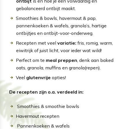
ontbijt
is en hoe je een volwaardig en
gebalanceerd ontbijt maakt.
Smoothies & bowls, havermout & pap,
pannenkoeken & wafels, granola’s, hartige
ontbijtjes en ontbijt-voor-onderweg.
Recepten met veel
variatie:
fris, romig, warm,
eiwitrijk of juist licht, voor ieder wat wild!
Perfect om te
meal preppen
, denk aan baked
oats, granola, muffins en granola(repen).
Veel
glutenvrije
opties!
De recepten zijn o.a. verdeeld in:
Smoothies & smoothie bowls
Havermout recepten
Pannenkoeken & wafels