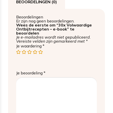
BEOORDELINGEN (0)
Beoordelingen
Er zijn nog geen beoordelingen.
Wees de eerste om “30x Volwaardige
Ontbijtrecepten – e-book” te
beoordelen
Je e-mailadres wordt niet gepubliceerd.
Vereiste velden zijn gemarkeerd met
*
Je waardering
*
1
2
3
4
5
van
van
van
van
van
de
de
de
de
de
5
5
5
5
5
sterren
sterren
sterren
sterren
sterren
Je beoordeling
*