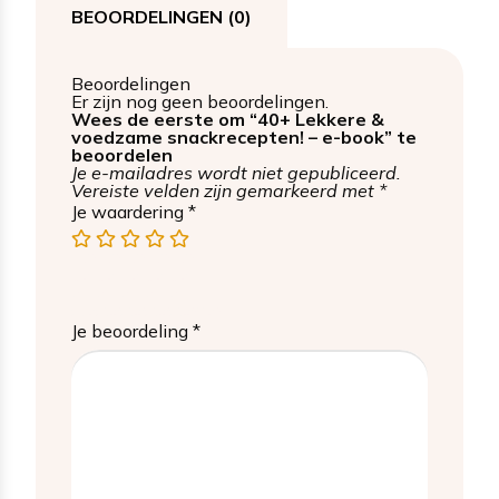
BEOORDELINGEN (0)
Beoordelingen
Er zijn nog geen beoordelingen.
Wees de eerste om “40+ Lekkere &
voedzame snackrecepten! – e-book” te
beoordelen
Je e-mailadres wordt niet gepubliceerd.
Vereiste velden zijn gemarkeerd met
*
Je waardering
*
1
2
3
4
5
van
van
van
van
van
de
de
de
de
de
5
5
5
5
5
sterren
sterren
sterren
sterren
sterren
Je beoordeling
*