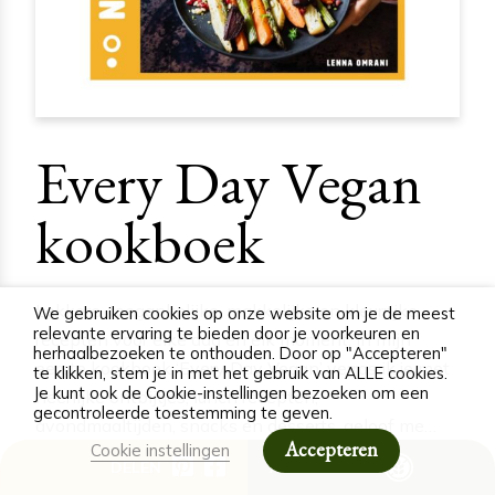
Every Day Vegan
kookboek
Lekkere, toegankelijke, makkelijke en kleurrijke
We gebruiken cookies op onze website om je de meest
relevante ervaring te bieden door je voorkeuren en
recepten voor elke dag en elk moment. In mijn
herhaalbezoeken te onthouden. Door op "Accepteren"
eerste kookboek ‘Every Day Vegan’ verras ik je met
te klikken, stem je in met het gebruik van ALLE cookies.
Je kunt ook de Cookie-instellingen bezoeken om een
heerlijke ontbijtjes, lunch recepten,
gecontroleerde toestemming te geven.
avondmaaltijden, snacks en desserts, geloof me…
Accepteren
Cookie instellingen
Deze wil je proberen! Van Oreo cheesecake tot
DELEN
ALLERGENEN
ratatouille taart, en van pindakaas mousse tot een