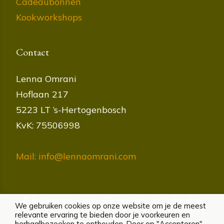
Cadeaubonnen
Kookworkshops
Contact
Lenna Omrani
Hoflaan 217
5223 LT ‘s-Hertogenbosch
KvK: 75506998
Mail: info@lennaomrani.com
© lennaomrani.com | Alle rechten voorbehouden
We gebruiken cookies op onze website om je de meest
Cookies
|
Privacybeleid
|
Algemene voorwaarden
|
relevante ervaring te bieden door je voorkeuren en
Disclaimer
herhaalbezoeken te onthouden. Door op "Accepteren"