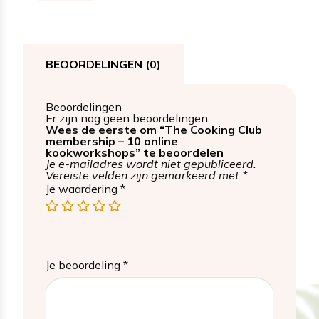
BEOORDELINGEN (0)
Beoordelingen
Er zijn nog geen beoordelingen.
Wees de eerste om “The Cooking Club
membership – 10 online
kookworkshops” te beoordelen
Je e-mailadres wordt niet gepubliceerd.
Vereiste velden zijn gemarkeerd met
*
Je waardering
*
1
2
3
4
5
van
van
van
van
van
de
de
de
de
de
5
5
5
5
5
sterren
sterren
sterren
sterren
sterren
Je beoordeling
*