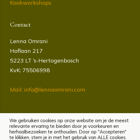
Kookworkshops
Contact
Lenna Omrani
Hoflaan 217
5223 LT ‘s-Hertogenbosch
KvK: 75506998
Mail: info@lennaomrani.com
© lennaomrani.com | Alle rechten voorbehouden
We gebruiken cookies op onze website om je de meest
Cookies
|
Privacybeleid
|
Algemene voorwaarden
|
relevante ervaring te bieden door je voorkeuren en
Disclaimer
herhaalbezoeken te onthouden. Door op "Accepteren"
te klikken, stem je in met het gebruik van ALLE cookies.