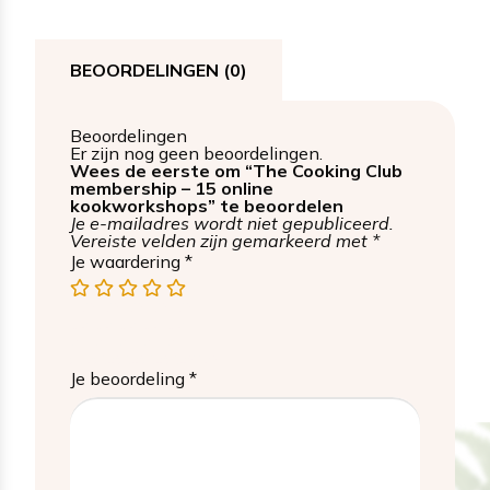
BEOORDELINGEN (0)
Beoordelingen
Er zijn nog geen beoordelingen.
Wees de eerste om “The Cooking Club
membership – 15 online
kookworkshops” te beoordelen
Je e-mailadres wordt niet gepubliceerd.
Vereiste velden zijn gemarkeerd met
*
Je waardering
*
1
2
3
4
5
van
van
van
van
van
de
de
de
de
de
5
5
5
5
5
sterren
sterren
sterren
sterren
sterren
Je beoordeling
*