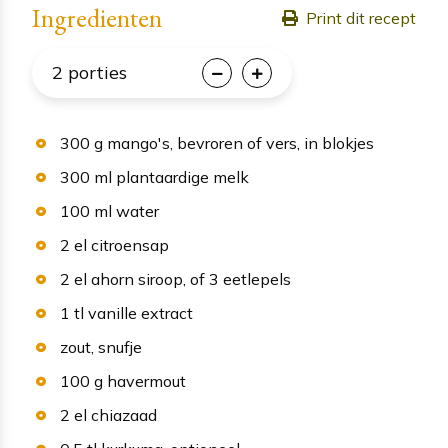
Ingredienten
Print dit recept
2
porties
300
g
mango's
, bevroren of vers, in blokjes
300
ml
plantaardige melk
100
ml
water
2
el
citroensap
2
el
ahorn siroop
, of 3 eetlepels
1
tl
vanille extract
zout
, snufje
100
g
havermout
2
el
chiazaad