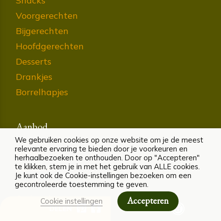
Snacks
Voorgerechten
Bijgerechten
Hoofdgerechten
Desserts
Drankjes
Borrelhapjes
Aanbod
We gebruiken cookies op onze website om je de meest
relevante ervaring te bieden door je voorkeuren en
Guides
herhaalbezoeken te onthouden. Door op "Accepteren"
te klikken, stem je in met het gebruik van ALLE cookies.
Cursussen
Je kunt ook de Cookie-instellingen bezoeken om een
Kookboeken
gecontroleerde toestemming te geven.
Cadeaubonnen
Accepteren
Cookie instellingen
DELEN
ALLERGENEN
Kookworkshops