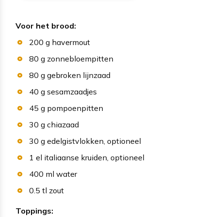
Voor het brood:
200
g
havermout
80
g
zonnebloempitten
80
g
gebroken lijnzaad
40
g
sesamzaadjes
45
g
pompoenpitten
30
g
chiazaad
30
g
edelgistvlokken
, optioneel
1
el
italiaanse kruiden
, optioneel
400
ml
water
0.5
tl
zout
Toppings: