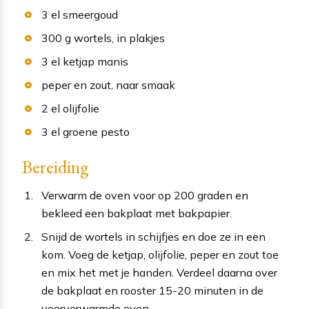
3
el
smeergoud
300
g
wortels
, in plakjes
3
el
ketjap manis
peper en zout
, naar smaak
2
el
olijfolie
3
el
groene pesto
Bereiding
Verwarm de oven voor op 200 graden en
bekleed een bakplaat met bakpapier.
Snijd de wortels in schijfjes en doe ze in een
kom. Voeg de ketjap, olijfolie, peper en zout toe
en mix het met je handen. Verdeel daarna over
de bakplaat en rooster 15-20 minuten in de
voorverwarmde oven.