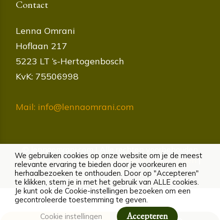
Contact
Lenna Omrani
Hoflaan 217
5223 LT ‘s-Hertogenbosch
KvK: 75506998
Mail: info@lennaomrani.com
© lennaomrani.com | Alle rechten voorbehouden
We gebruiken cookies op onze website om je de meest
Cookies
|
Privacybeleid
|
Algemene voorwaarden
|
relevante ervaring te bieden door je voorkeuren en
Disclaimer
herhaalbezoeken te onthouden. Door op "Accepteren"
te klikken, stem je in met het gebruik van ALLE cookies.
Je kunt ook de Cookie-instellingen bezoeken om een
gecontroleerde toestemming te geven.
Accepteren
Cookie instellingen