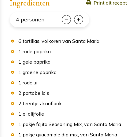
Ingredienten
Print dit recept
4
personen
6
tortillas
, volkoren van Santa Maria
1
rode paprika
1
gele paprika
1
groene paprika
1
rode ui
2
portobello's
2
teentjes
knoflook
1
el
olijfolie
1
pakje
fajita Seasoning Mix
, van Santa Maria
1
pakje
guacamole dip mix
, van Santa Maria