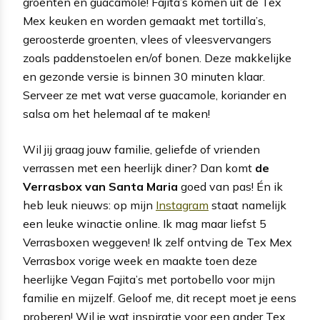
groenten en guacamole! Fajita’s komen uit de Tex
Mex keuken en worden gemaakt met tortilla’s,
geroosterde groenten, vlees of vleesvervangers
zoals paddenstoelen en/of bonen. Deze makkelijke
en gezonde versie is binnen 30 minuten klaar.
Serveer ze met wat verse guacamole, koriander en
salsa om het helemaal af te maken!
Wil jij graag jouw familie, geliefde of vrienden
verrassen met een heerlijk diner? Dan komt
de
Verrasbox van Santa Maria
goed van pas! Én ik
heb leuk nieuws: op mijn
Instagram
staat namelijk
een leuke winactie online. Ik mag maar liefst 5
Verrasboxen weggeven! Ik zelf ontving de Tex Mex
Verrasbox vorige week en maakte toen deze
heerlijke Vegan Fajita’s met portobello voor mijn
familie en mijzelf. Geloof me, dit recept moet je eens
proberen! Wil je wat inspiratie voor een ander Tex