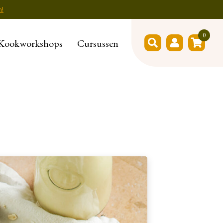
n!
0
Kookworkshops
Cursussen