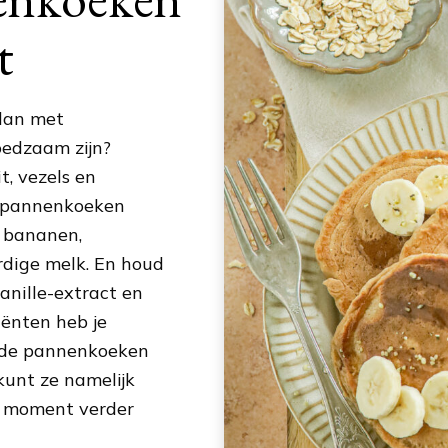
t
 dan met
edzaam zijn?
t, vezels en
je pannenkoeken
) bananen,
dige melk. En houd
anille-extract en
iënten heb je
 je de pannenkoeken
kunt ze namelijk
r moment verder