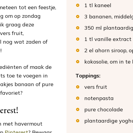
1
tl
kaneel
teen tot een feestje,
llig om op zondag
3
bananen
, middel
ik graag deze
350
ml
plantaardi
ers fruit,
1
tl
vanille extract
l nog wat zaden of
!
2
el
ahorn siroop
, 
kokosolie
, om in te
rediënten of maak de
ts toe te voegen in
Toppings:
lakjes banaan of pure
vers fruit
favoriet?
notenpasta
erest!
pure chocolade
plantaardige yogh
n met havermout
op
Pinterest
? Bewaar