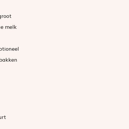
groot
ge melk
optioneel
 bakken
urt