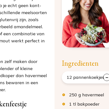
 je echt geen kant-
rschillende meelsoorten
utenvrij zijn, zoals
orbeeld amandelmeel.
of een combinatie van
mout werkt perfect in
Ingredienten
n zelf maken door
lender of kleine
edkoper dan havermeel
12
pannenkoekjes
gens bewaren in een
er.
250
g
havermeel
enfeestje
1
tl
bakpoeder