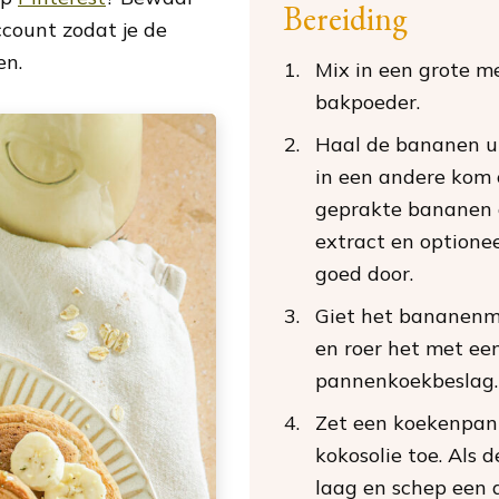
Bereiding
ccount zodat je de
en.
Mix in een grote m
bakpoeder.
Haal de bananen ui
in een andere kom 
geprakte bananen d
extract en optionee
goed door.
Giet het bananenm
en roer het met een
pannenkoekbeslag.
Zet een koekenpan 
kokosolie toe. Als d
laag en schep een d