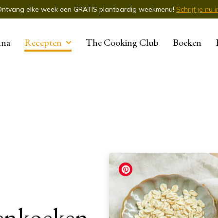
Ontvang elke week een GRATIS plantaardig weekmenu!
Schrijf je nu i
nna
Recepten
The Cooking Club
Boeken
enkoeken