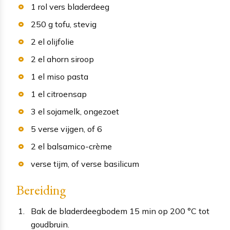
1
rol vers bladerdeeg
250
g
tofu
, stevig
2
el
olijfolie
2
el
ahorn siroop
1
el
miso pasta
1
el
citroensap
3
el
sojamelk
, ongezoet
5
verse vijgen
, of 6
2
el
balsamico-crème
verse tijm
, of verse basilicum
Bereiding
Bak de bladerdeegbodem 15 min op 200 °C tot
goudbruin.