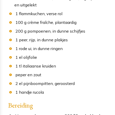
en uitgelekt
1
flammkuchen
, verse rol
100
g
crème fraîche
, plantaardig
200
g
pompoenen
, in dunne schijfjes
1
peer
, rijp, in dunne plakjes
1
rode ui
, in dunne ringen
1
el
olijfolie
1
tl
italiaanse kruiden
peper en zout
2
el
pijnboompitten
, geroosterd
1
handje
rucola
Bereiding