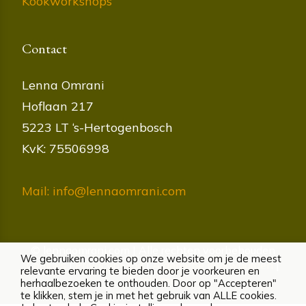
Kookworkshops
Contact
Lenna Omrani
Hoflaan 217
5223 LT ‘s-Hertogenbosch
KvK: 75506998
Mail: info@lennaomrani.com
© lennaomrani.com | Alle rechten voorbehouden
We gebruiken cookies op onze website om je de meest
Cookies
|
Privacybeleid
|
Algemene voorwaarden
|
relevante ervaring te bieden door je voorkeuren en
Disclaimer
herhaalbezoeken te onthouden. Door op "Accepteren"
te klikken, stem je in met het gebruik van ALLE cookies.