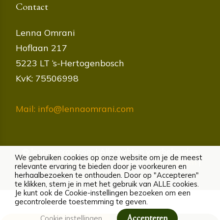
Contact
Lenna Omrani
Hoflaan 217
5223 LT ‘s-Hertogenbosch
KvK: 75506998
Mail: info@lennaomrani.com
© lennaomrani.com | Alle rechten voorbehouden
We gebruiken cookies op onze website om je de meest
Cookies
|
Privacybeleid
|
Algemene voorwaarden
|
relevante ervaring te bieden door je voorkeuren en
Disclaimer
herhaalbezoeken te onthouden. Door op "Accepteren"
te klikken, stem je in met het gebruik van ALLE cookies.
Je kunt ook de Cookie-instellingen bezoeken om een
gecontroleerde toestemming te geven.
Accepteren
Cookie instellingen