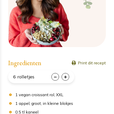
Ingredienten
Print dit recept
6
rolletjes
1
vegan croissant rol
, XXL
1
appel
, groot, in kleine blokjes
0.5
tl
kaneel