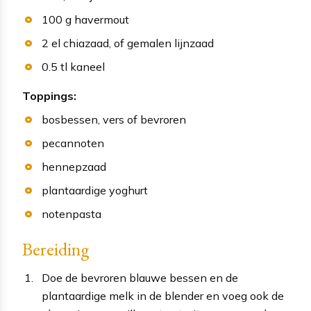
100
g
havermout
2
el
chiazaad
, of gemalen lijnzaad
0.5
tl
kaneel
Toppings:
bosbessen
, vers of bevroren
pecannoten
hennepzaad
plantaardige yoghurt
notenpasta
Bereiding
Doe de bevroren blauwe bessen en de
plantaardige melk in de blender en voeg ook de