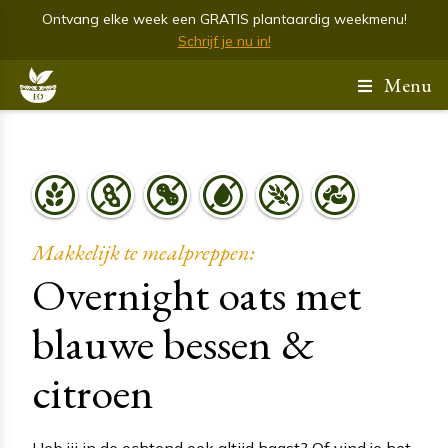
Ontvang elke week een GRATIS plantaardig weekmenu!
Schrijf je nu in!
Menu
Makkelijk te mealpreppen:
Overnight oats met
blauwe bessen &
citroen
Heb jij in de ochtend ook altijd haast? Of vind je het