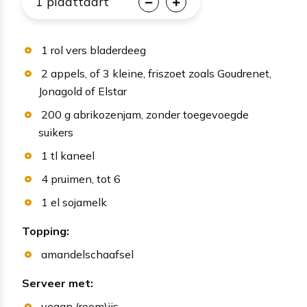
1
plaattaart
1
rol vers bladerdeeg
2
appels
, of 3 kleine, friszoet zoals Goudrenet,
Jonagold of Elstar
200
g
abrikozenjam
, zonder toegevoegde
suikers
1
tl
kaneel
4
pruimen
, tot 6
1
el
sojamelk
Topping:
amandelschaafsel
Serveer met:
vegan (room)ijs