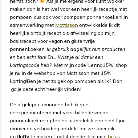
herfst, toch?
Als je me ergens voor kunt wakker
maken dan is het wel voor een heerlijk receptje met
pompoen, dus ook voor pompoen pannenkoeken! In
samenwerking met
Mattisson
ontwikkelde ik dit
heerlijke ontbijt recept als afwisseling op mijn
basisrecept voor vegan en glutenvrije
pannenkoeken.
Ik gebruik dagelijks hun producten
en ben echt fan! En… Wist je al dat ik een
kortingscode heb?
Met mijn code ‘Lenna15%’ shop
je nu in de webshop van Mattisson met 15%
korting!Ben je net zo gek op pompoen als ik? Dan
ga je deze echt heerlijk vinden!
De afgelopen maanden heb ik veel
geëxperimenteerd met verschillende vegan
pannenkoek recepten en uiteindelijk een heel fijne
manier en verhouding ontdekt om ze super dik
en
fluffy
te maken. Laatst deelde ik al mijn
basis