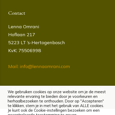
Contact
Lenna Omrani
Hoflaan 217
5223 LT ‘s-Hertogenbosch
KvK: 75506998
Mail: info@lennaomrani.com
© lennaomrani.com | Alle rechten voorbehouden
We gebruiken cookies op onze website om je de meest
Cookies
|
Privacybeleid
|
Algemene voorwaarden
|
relevante ervaring te bieden door je voorkeuren en
Disclaimer
herhaalbezoeken te onthouden. Door op "Accepteren"
te klikken, stem je in met het gebruik van ALLE cookies.
Je kunt ook de Cookie-instellingen bezoeken om een
gecontroleerde toestemming te geven.