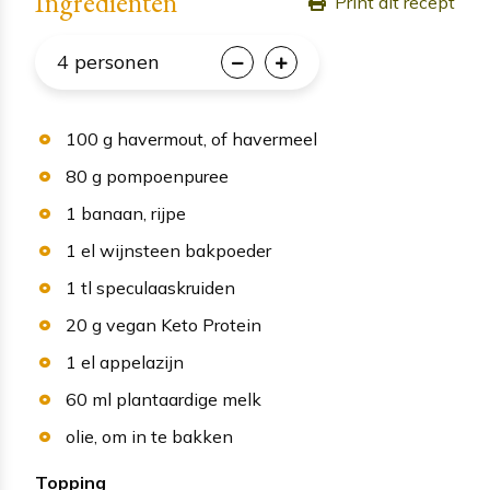
Ingredienten
Print dit recept
4
personen
100
g
havermout
, of havermeel
80
g
pompoenpuree
1
banaan
, rijpe
1
el
wijnsteen bakpoeder
1
tl
speculaaskruiden
20
g
vegan Keto Protein
1
el
appelazijn
60
ml
plantaardige melk
olie
, om in te bakken
Topping