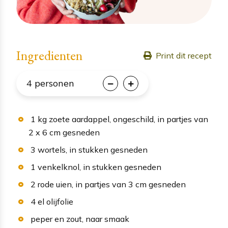
Ingredienten
Print dit recept
4
personen
1
kg
zoete aardappel
, ongeschild, in partjes van
2 x 6 cm gesneden
3
wortels
, in stukken gesneden
1
venkelknol
, in stukken gesneden
2
rode uien
, in partjes van 3 cm gesneden
4
el
olijfolie
peper en zout
, naar smaak