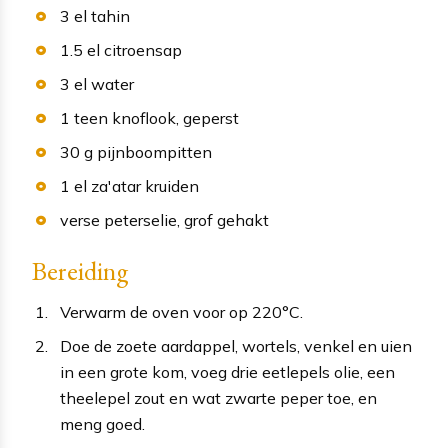
3
el
tahin
1.5
el
citroensap
3
el
water
1
teen
knoflook
, geperst
30
g
pijnboompitten
1
el
za'atar kruiden
verse peterselie
, grof gehakt
Bereiding
Verwarm de oven voor op 220°C.
Doe de zoete aardappel, wortels, venkel en uien
in een grote kom, voeg drie eetlepels olie, een
theelepel zout en wat zwarte peper toe, en
meng goed.