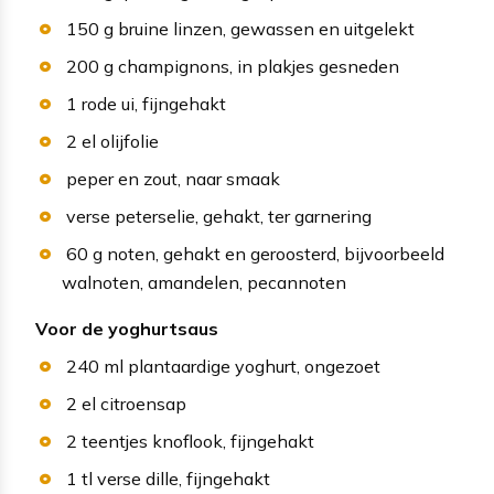
150
g
bruine linzen
, gewassen en uitgelekt
200
g
champignons
, in plakjes gesneden
1
rode ui
, fijngehakt
2
el
olijfolie
peper en zout
, naar smaak
verse peterselie
, gehakt, ter garnering
60
g
noten
, gehakt en geroosterd, bijvoorbeeld
walnoten, amandelen, pecannoten
Voor de yoghurtsaus
240
ml
plantaardige yoghurt
, ongezoet
2
el
citroensap
2
teentjes
knoflook
, fijngehakt
1
tl
verse dille
, fijngehakt