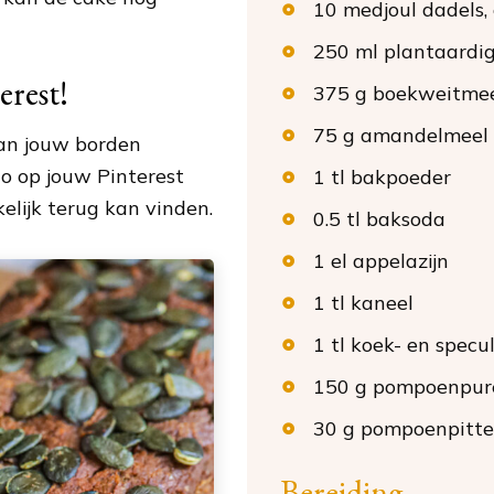
10
medjoul dadels
,
250
ml
plantaardi
erest!
375
g
boekweitme
75
g
amandelmeel
van jouw borden
o op jouw Pinterest
1
tl
bakpoeder
elijk terug kan vinden.
0.5
tl
baksoda
1
el
appelazijn
1
tl
kaneel
1
tl
koek- en specu
150
g
pompoenpur
30
g
pompoenpitt
Bereiding