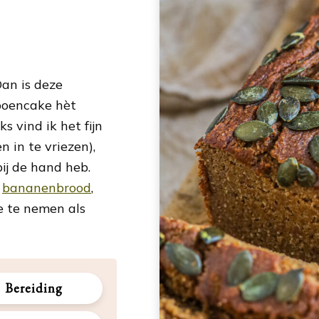
an is deze
poencake hèt
 vind ik het fijn
 in te vriezen),
bij de hand heb.
e
bananenbrood
,
e te nemen als
Bereiding