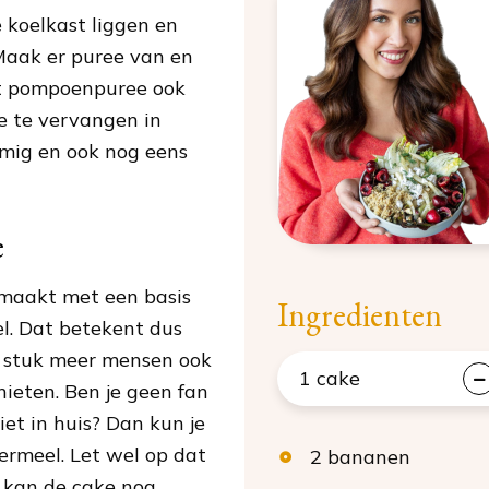
 koelkast liggen en
Maak er puree van en
at pompoenpuree ook
e te vervangen in
omig en ook nog eens
e
emaakt met een basis
Ingredienten
. Dat betekent dus
 stuk meer mensen ook
1
cake
nieten. Ben je geen fan
et in huis? Dan kun je
ermeel. Let wel op dat
2
bananen
s kan de cake nog