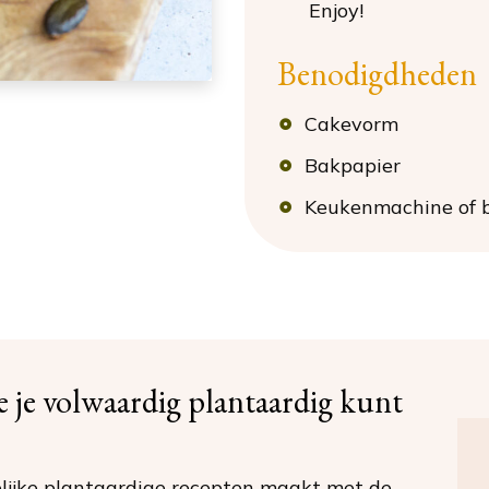
Enjoy!
Benodigdheden
Cakevorm
Bakpapier
Keukenmachine of 
oe je volwaardig plantaardig kunt
ijke plantaardige recepten maakt met de