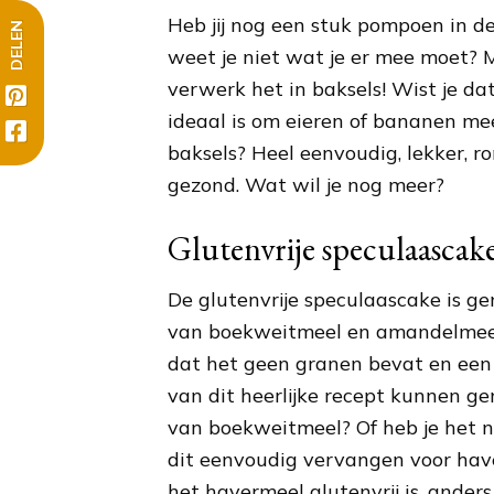
Heb jij nog een stuk pompoen in de
DELEN
weet je niet wat je er mee moet? 
verwerk het in baksels! Wist je d
ideaal is om eieren of bananen me
baksels? Heel eenvoudig, lekker, r
gezond. Wat wil je nog meer?
Glutenvrije speculaascak
De glutenvrije speculaascake is g
van boekweitmeel en amandelmeel
dat het geen granen bevat en een
van dit heerlijke recept kunnen ge
van boekweitmeel? Of heb je het ni
dit eenvoudig vervangen voor hav
het havermeel glutenvrij is, ander