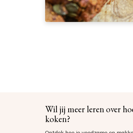
Wil jij meer leren over h
koken?
Ontdek hoe je voedzame en makkel