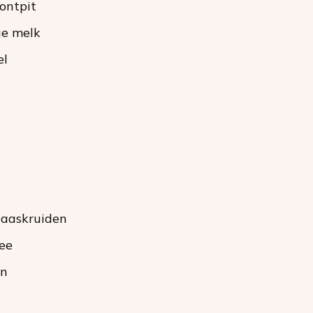
 ontpit
ge melk
el
laaskruiden
ee
en