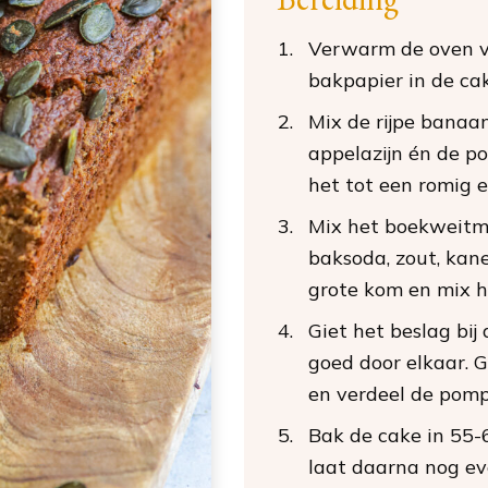
Verwarm de oven v
bakpapier in de ca
Mix de rijpe banaan
appelazijn én de p
het tot een romig e
Mix het boekweitm
baksoda, zout, kan
grote kom en mix h
Giet het beslag bij
goed door elkaar. 
en verdeel de pomp
Bak de cake in 55-
laat daarna nog ev