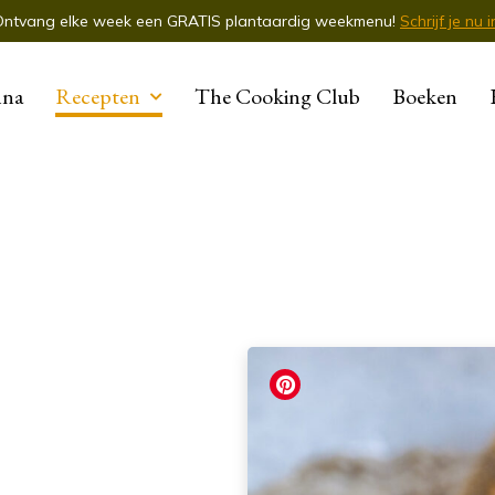
Ontvang elke week een GRATIS plantaardig weekmenu!
Schrijf je nu i
nna
Recepten
The Cooking Club
Boeken