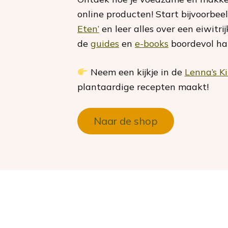
online producten! Start bijvoorbee
Eten’
en leer alles over een eiwitri
de
guides
en
e-books
boordevol hand
Neem een kijkje in de
Lenna’s K
plantaardige recepten maakt!
Naar de shop