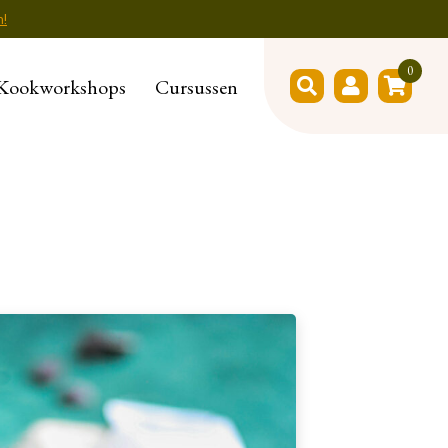
n!
0
Kookworkshops
Cursussen