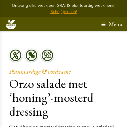
Ontvang elke week een GRATIS plantaardig weekmenu!
Schrijf je nu in!
Menu
Plantaardige & voedzame
Orzo salade met
‘honing’-mosterd
dressing
Giet jij honing-mosterd dressing over al je salades?