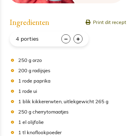
Ingredienten
Print dit recept
4
porties
250
g
orzo
200
g
radijsjes
1
rode paprika
1
rode ui
1
blik
kikkererwten
, uitlekgewicht 265 g
250
g
cherrytomaatjes
1
el
olijfolie
1
tl
knoflookpoeder