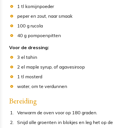
1
tl
komijnpoeder
peper en zout
, naar smaak
100
g
rucola
40
g
pompoenpitten
Voor de dressing:
3
el
tahin
2
el
maple syrup
, of agavesiroop
1
tl
mosterd
water
, om te verdunnen
Bereiding
Verwarm de oven voor op 180 graden.
Snijd alle groenten in blokjes en leg het op de