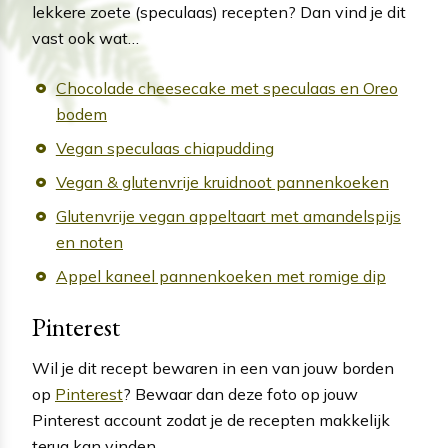
lekkere zoete (speculaas) recepten? Dan vind je dit
vast ook wat…
Chocolade cheesecake met speculaas en Oreo
bodem
Vegan speculaas chiapudding
Vegan & glutenvrije kruidnoot pannenkoeken
Glutenvrije vegan appeltaart met amandelspijs
en noten
Appel kaneel pannenkoeken met romige dip
Pinterest
Wil je dit recept bewaren in een van jouw borden
op
Pinterest
? Bewaar dan deze foto op jouw
Pinterest account zodat je de recepten makkelijk
terug kan vinden.