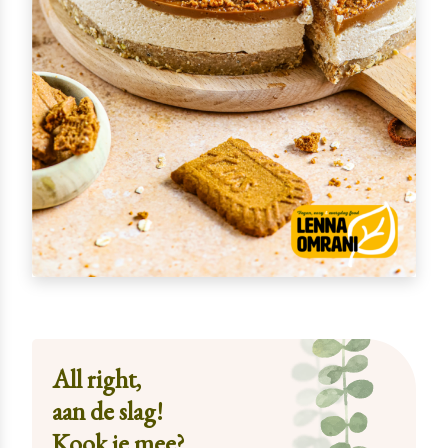
All right,
aan de slag!
Kook je mee?