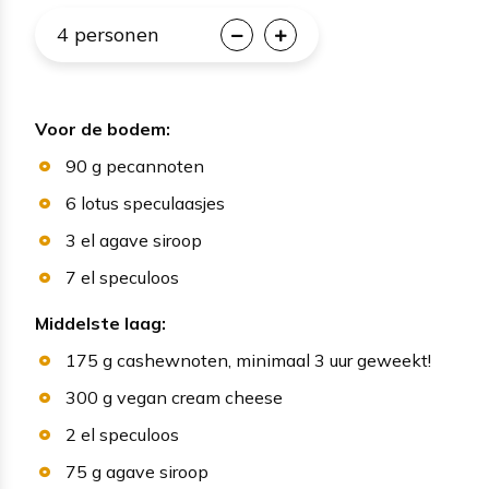
4
personen
Voor de bodem:
90
g
pecannoten
6
lotus speculaasjes
3
el
agave siroop
7
el
speculoos
Middelste laag:
175
g
cashewnoten
, minimaal 3 uur geweekt!
300
g
vegan cream cheese
2
el
speculoos
75
g
agave siroop