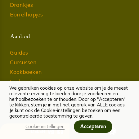
Drankjes
Borrelhapjes
Aanbod
Guides
Cursussen
Kookboeken
Cadeaubonnen
We gebruiken cookies op onze website om je de meest
Kookworkshops
relevante ervaring te bieden door je voorkeuren en
herhaalbezoeken te onthouden. Door op "Accepteren"
te klikken, stem je in met het gebruik van ALLE cookies.
Je kunt ook de Cookie-instellingen bezoeken om een
Contact
gecontroleerde toestemming te geven.
Accepteren
Cookie instellingen
Lenna Omrani
DELEN
ALLERGENEN
Hoflaan 217