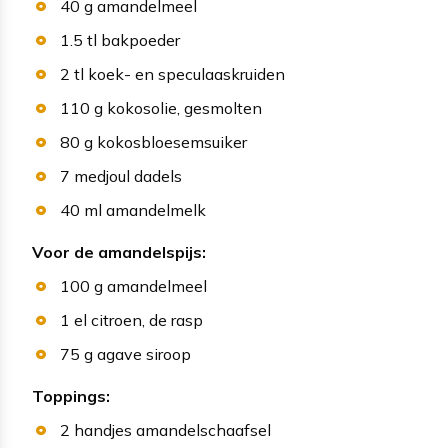
40
g
amandelmeel
1.5
tl
bakpoeder
2
tl
koek- en speculaaskruiden
110
g
kokosolie
, gesmolten
80
g
kokosbloesemsuiker
7
medjoul dadels
40
ml
amandelmelk
Voor de amandelspijs:
100
g
amandelmeel
1
el
citroen
, de rasp
75
g
agave siroop
Toppings:
2
handjes
amandelschaafsel