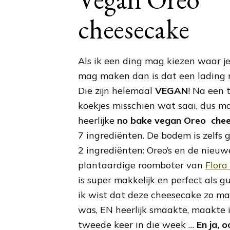
cheesecake
Als ik een ding mag kiezen waar j
mag maken dan is dat een lading
Die zijn helemaal
VEGAN
! Na een t
koekjes misschien wat saai, dus m
heerlijke
n
o bake vegan Oreo
c
he
7 ingrediënten. De bodem is zelfs
2 ingrediënten: Oreo’s en de nieu
plantaardige roomboter van
Flora
is super makkelijk en perfect als g
ik wist dat deze cheesecake zo ma
was, EN heerlijk smaakte, maakte 
tweede keer in die week …
En ja, o