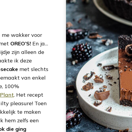
e me wakker voor
 met
OREO’S!
En ja…
ijdje zijn alleen de
aakte ik deze
esecake
met slechts
 gemaakt van enkel
we, 100%
 Plant
. Het recept
uilty pleasure! Toen
kkelijk te maken
ik hem zelfs een
ok die ging