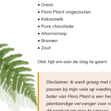
• Oreo’s
• Flora Plant ongezouten
• Kokosmelk
• Pure chocolade
• Ahornsiroop
• Bramen
• Zout
Oké, tijd om aan de slag te gaan!
Disclaimer: ik werk graag met
passen bij mijn visie op voedin
boter van Flora Plant is een hee
plantaardige vervanger voor r
dit product om mee te smeren,