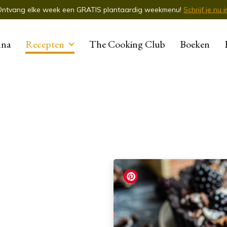
Ontvang elke week een GRATIS plantaardig weekmenu!
Schrijf je nu i
nna
Recepten
The Cooking Club
Boeken