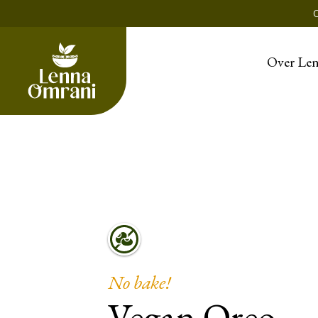
Over Le
No bake!
Vegan Oreo