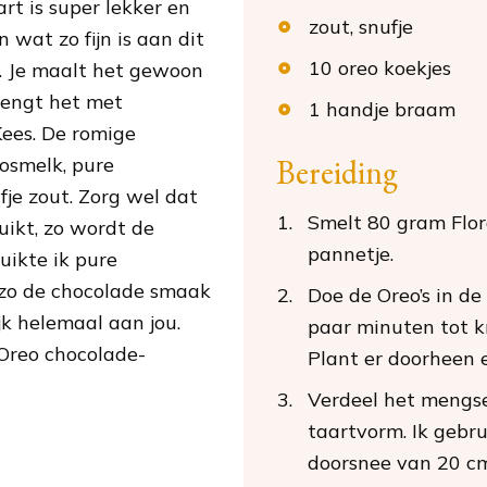
rt is super lekker en
zout
, snufje
 wat zo fijn is aan dit
10
oreo koekjes
s. Je maalt het gewoon
mengt het met
1
handje
braam
Kees. De romige
Bereiding
osmelk, pure
fje zout. Zorg wel dat
Smelt 80 gram Flor
uikt, zo wordt de
pannetje.
ruikte ik pure
zo de chocolade smaak
Doe de Oreo’s in d
ijk helemaal aan jou.
paar minuten tot k
 Oreo chocolade-
Plant er doorheen e
Verdeel het mengs
taartvorm. Ik gebr
doorsnee van 20 cm