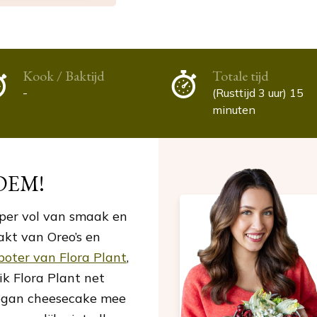
Kook / Baktijd
Totale tijd
-
(Rusttijd 3 uur) 15
minuten
DEM!
uper vol van smaak en
kt van Oreo’s en
oter van Flora Plant
,
k Flora Plant net
 vegan cheesecake mee