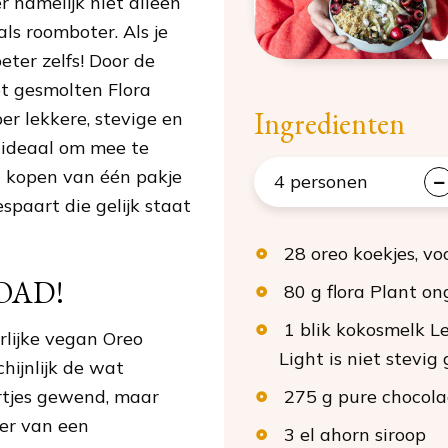
r namelijk niet alleen
ls roomboter. Als je
eter zelfs! Door de
et gesmolten Flora
Ingredienten
per lekkere, stevige en
s ideaal om mee te
t kopen van één pakje
4
personen
spaart die gelijk staat
28
oreo koekjes
, v
OAD!
80
g
flora Plant o
1
blik
kokosmelk
Le
lijke vegan Oreo
Light is niet stevig
hijnlijk de wat
tjes gewend, maar
275
g
pure chocol
der van een
3
el
ahorn siroop