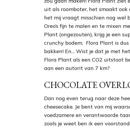
zou gaan maken! Flora Plant ziet e
uit als roomboter, het smaakt ook a
het mij vraagt misschien nog wel b
Oreo’s fijn te malen en te mixen m
Plant (ongezouten), krijg je een su
crunchy bodem.
Flora Plant is du
bakken! En… Wist je dat je met he
Flora Plant als een CO2 uitstoot be
aan een autorit van 7 km?
CHOCOLATE OVERL
Dan nog even terug naar deze heer
cheesecake. Je bent van mij waarsc
voedzamere en verantwoorde taar
zoals je weet ben ik een voorstan