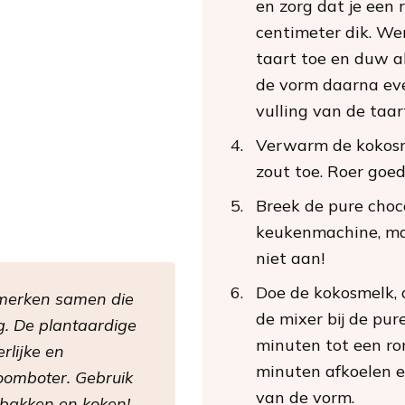
en zorg dat je een
centimeter dik. We
taart toe en duw a
de vorm daarna even
vulling van de taa
Verwarm de kokosm
zout toe. Roer goed
Breek de pure choc
keukenmachine, ma
niet aan!
Doe de kokosmelk, 
 merken samen die
de mixer bij de pur
g. De plantaardige
minuten tot een ro
rlijke en
minuten afkoelen e
oomboter. Gebruik
van de vorm.
 bakken en koken!