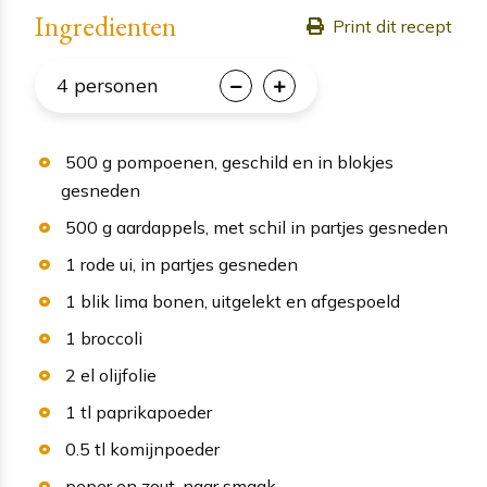
Ingredienten
Print dit recept
4
personen
500
g
pompoenen
, geschild en in blokjes
gesneden
500
g
aardappels
, met schil in partjes gesneden
1
rode ui
, in partjes gesneden
1
blik
lima bonen
, uitgelekt en afgespoeld
1
broccoli
2
el
olijfolie
1
tl
paprikapoeder
0.5
tl
komijnpoeder
peper en zout
, naar smaak