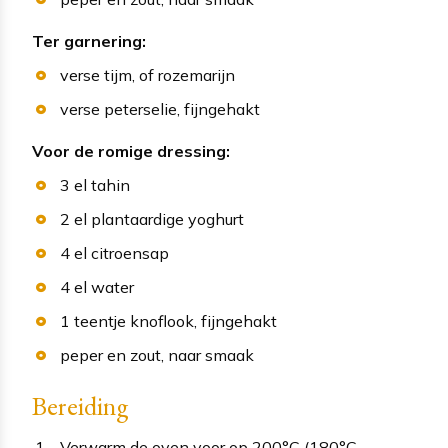
Ter garnering:
verse tijm
, of rozemarijn
verse peterselie
, fijngehakt
Voor de romige dressing:
3
el
tahin
2
el
plantaardige yoghurt
4
el
citroensap
4
el
water
1
teentje
knoflook
, fijngehakt
peper en zout
, naar smaak
Bereiding
Verwarm de oven voor op 200°C (180°C