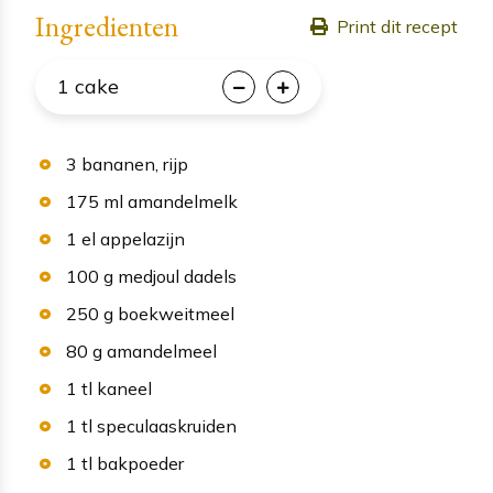
Ingredienten
Print dit recept
1
cake
3
bananen
, rijp
175
ml
amandelmelk
1
el
appelazijn
100
g
medjoul dadels
250
g
boekweitmeel
80
g
amandelmeel
1
tl
kaneel
1
tl
speculaaskruiden
1
tl
bakpoeder