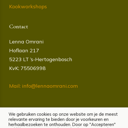
Kookworkshops
Contact
Lenna Omrani
Hoflaan 217
5223 LT ‘s-Hertogenbosch
KvK: 75506998
Mail: info@lennaomrani.com
© lennaomrani.com | Alle rechten voorbehouden
We gebruiken cookies op onze website om je de meest
Cookies
|
Privacybeleid
|
Algemene voorwaarden
|
relevante ervaring te bieden door je voorkeuren en
Disclaimer
herhaalbezoeken te onthouden. Door op "Accepteren"