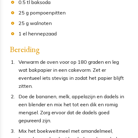
0.5
tl
baksoda
25
g
pompoenpitten
25
g
walnoten
1
el
hennepzaad
Bereiding
Verwarm de oven voor op 180 graden en leg
wat bakpapier in een cakevorm. Zet er
eventueel iets stevigs in zodat het papier blijft
zitten.
Doe de bananen, melk, appelazijn en dadels in
een blender en mix het tot een dik en romig
mengsel. Zorg ervoor dat de dadels goed
gepureerd zijn.
Mix het boekweitmeel met amandelmeel,