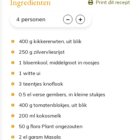
Ingredienten
Print dit recept
4
personen
400
g
kikkererwten
, uit blik
250
g
zilvervliesrijst
1
bloemkool
, middelgroot in roosjes
1
witte ui
3
teentjes
knoflook
0.5
el
verse gembers
, in kleine stukjes
400
g
tomatenblokjes
, uit blik
200
ml
kokosmelk
50
g
flora Plant ongezouten
2
el
garam Masala