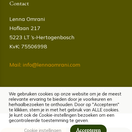
Contact
Lenna Omrani
Hoflaan 217
5223 LT ‘s-Hertogenbosch
KvK: 75506998
Mail: info@lennaomrani.com
© lennaomrani.com | Alle rechten voorbehouden
We gebruiken cookies op onze website om je de meest
Cookies
|
Privacybeleid
|
Algemene voorwaarden
|
relevante ervaring te bieden door je voorkeuren en
Disclaimer
herhaalbezoeken te onthouden. Door op "Accepteren"
te klikken, stem je in met het gebruik van ALLE cookies.
Je kunt ook de Cookie-instellingen bezoeken om een
gecontroleerde toestemming te geven.
Accepteren
Cookie instellingen