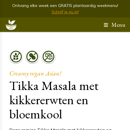
Ontvang elke week een GRATIS plantaardig weekmenu!
Schrijf je nu in!
Menu
Creamy vegan Asian!
Tikka Masala met
kikkererwten en
bloemkool
Deze romige Tikka Masala met kikkererwten en