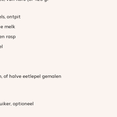
ls
, ontpit
ge melk
 en rasp
el
n
, of halve eetlepel gemalen
uiker
, optioneel