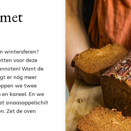
 met
en wintersferen?
zetten voor deze
annoten! Want de
rijgt er nóg meer
stoppen we twee
 en kaneel. En we
 sinaasappelschil!
en. Zet de oven