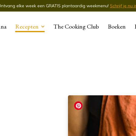
Ontvang elke week een GRATIS plantaardig weekmenu!
Schrijf je nu i
nna
Recepten
The Cooking Club
Boeken