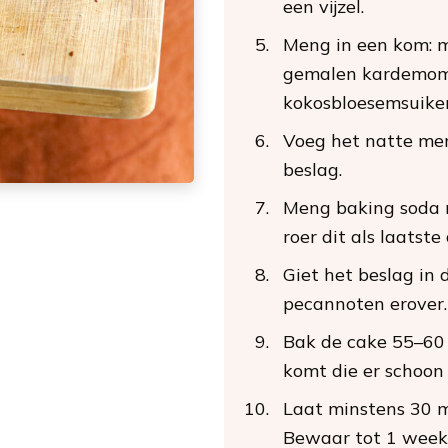
een vijzel.
Meng in een kom: m
gemalen kardemom,
kokosbloesemsuiker
Voeg het natte men
beslag.
Meng baking soda m
roer dit als laatste
Giet het beslag in
pecannoten erover.
Bak de cake 55–60 
komt die er schoon 
Laat minstens 30 mi
Bewaar tot 1 week 