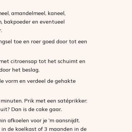
eel, amandelmeel, kaneel,
 bakpoeder en eventueel
.
gsel toe en roer goed door tot een
et citroensap tot het schuimt en
 door het beslag.
 de vorm en verdeel de gehakte
minuten. Prik met een satéprikker:
uit? Dan is de cake gaar.
n afkoelen voor je ‘m aansnijdt.
in de koelkast of 3 maanden in de