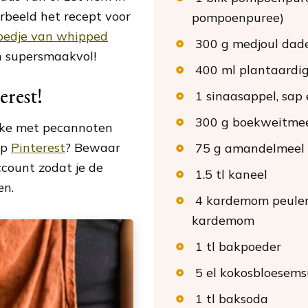
orbeeld het recept voor
pompoenpuree)
bedje van whipped
300
g
medjoul dade
en supersmaakvol!
400
ml
plantaardi
erest!
1
sinaasappel
, sap
300
g
boekweitme
ake met pecannoten
op
Pinterest
? Bewaar
75
g
amandelmeel
ccount zodat je de
1.5
tl
kaneel
en.
4
kardemom peule
kardemom
1
tl
bakpoeder
5
el
kokosbloesems
1
tl
baksoda