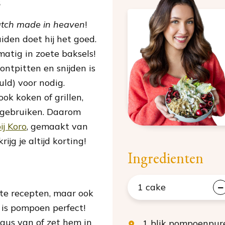
s
tch made in heaven
!
iden doet hij het goed.
atig in zoete baksels!
ntpitten en snijden is
ld) voor nodig.
ok koken of grillen,
 gebruiken. Daarom
j Koro
, gemaakt van
g je altijd korting!
Ingredienten
1
cake
te recepten, maar ook
t is pompoen perfect!
saus van of zet hem in
1
blik
pompoenpur