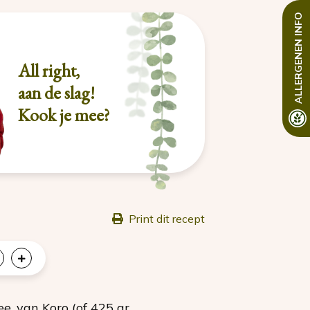
INFO
ALLERGENEN
All right,
aan de slag!
Kook je mee?
Print dit recept
ee
, van Koro (of 425 gr