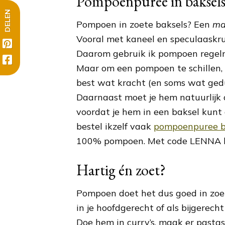
Pompoenpuree in baksel
DELEN
Pompoen in zoete baksels? Een
ma
Vooral met kaneel en speculaaskru
Daarom gebruik ik pompoen regelm
Maar om een pompoen te schillen, o
best wat kracht (en soms wat gedu
Daarnaast moet je hem natuurlijk o
voordat je hem in een baksel kunt
bestel ikzelf vaak
pompoenpuree bi
100% pompoen. Met code LENNA krij
Hartig én zoet?
Pompoen doet het dus goed in zoe
in je hoofdgerecht of als bijgerech
Doe hem in curry’s, maak er pasta