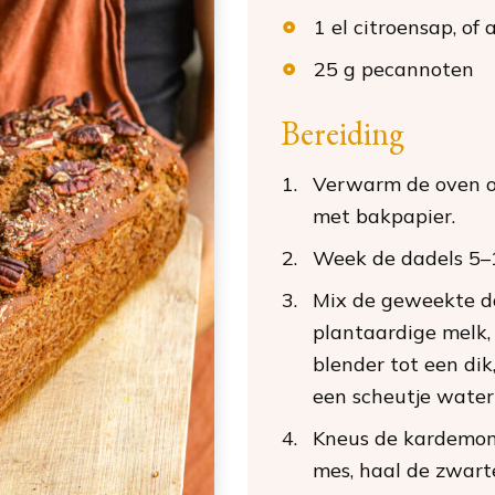
1
el
citroensap
, of
25
g
pecannoten
Bereiding
Verwarm de oven o
met bakpapier.
Week de dadels 5–1
Mix de geweekte d
plantaardige melk,
blender tot een dik
een scheutje water
Kneus de kardemom
mes, haal de zwarte