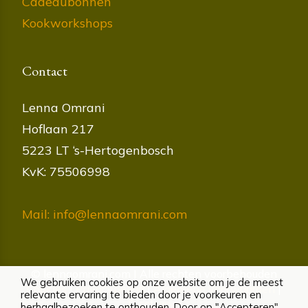
Cadeaubonnen
Kookworkshops
Contact
Lenna Omrani
Hoflaan 217
5223 LT ‘s-Hertogenbosch
KvK: 75506998
Mail: info@lennaomrani.com
© lennaomrani.com | Alle rechten voorbehouden
We gebruiken cookies op onze website om je de meest
Cookies
|
Privacybeleid
|
Algemene voorwaarden
|
relevante ervaring te bieden door je voorkeuren en
Disclaimer
herhaalbezoeken te onthouden. Door op "Accepteren"