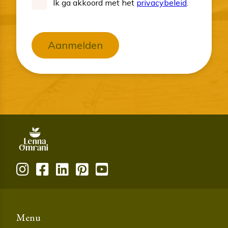
Ik ga akkoord met het
privacybeleid
.
Aanmelden
Menu