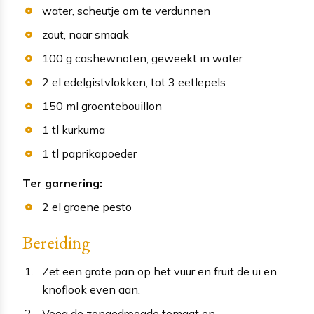
water
, scheutje om te verdunnen
zout
, naar smaak
100
g
cashewnoten
, geweekt in water
2
el
edelgistvlokken
, tot 3 eetlepels
150
ml
groentebouillon
1
tl
kurkuma
1
tl
paprikapoeder
Ter garnering:
2
el
groene pesto
Bereiding
Zet een grote pan op het vuur en fruit de ui en
knoflook even aan.
Voeg de zongedroogde tomaat en