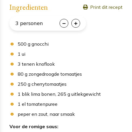
Ingredienten
Print dit recept
3
personen
500
g
gnocchi
1
ui
3
tenen
knoflook
80
g
zongedroogde tomaatjes
250
g
cherrytomaatjes
1
blik
lima bonen
, 265 g uitlekgewicht
1
el
tomatenpuree
peper en zout
, naar smaak
Voor de romige saus: