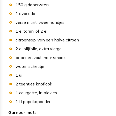
150
g
doperwten
1
avocado
verse munt
, twee handjes
1
el
tahin
, of 2 el
citroensap
, van een halve citroen
2
el
olijfolie
, extra vierge
peper en zout
, naar smaak
water
, scheutje
1
ui
2
teentjes
knoflook
1
courgette
, in plakjes
1
tl
paprikapoeder
Garneer met: