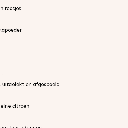
 in roosjes
ikapoeder
ld
, uitgelekt en afgespoeld
leine citroen
r om te verdunnen