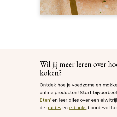
Wil jij meer leren over h
koken?
Ontdek hoe je voedzame en makkel
online producten! Start bijvoorbee
Eten’
en leer alles over een eiwitri
de
guides
en
e-books
boordevol hand