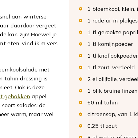
1
bloemkool
, klein,
 snel aan winterse
1
rode ui
, in plakjes
 Maar daardoor vergeet
1
tl
gerookte papr
de kan zijn! Hoewel je
t eten, vind ik’m vers
1
tl
komijnpoeder
1
tl
knoflookpoeder
1
tl
zout
, verdeeld
loemkoolsalade met
n tahin dressing is
2
el
olijfolie
, verdee
 eet. Ook is deze
1
blik
bruine linzen
et gebakken
appel
60
ml
tahin
t soort salades: de
 meer warm, maar wel
citroensap
, van 1 k
0.25
tl
zout
3
el
water
, of mee