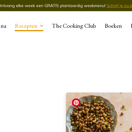
Ontvang elke week een GRATIS plantaardig weekmenu!
Schrijf je nu i
nna
Recepten
The Cooking Club
Boeken