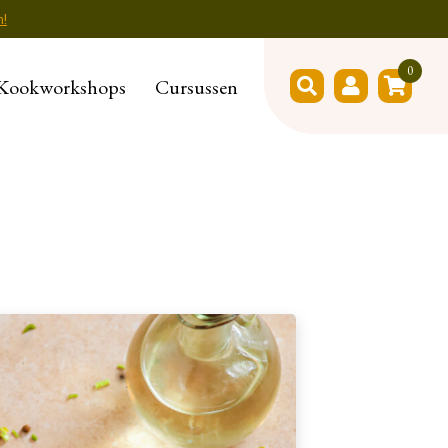
n!
0
Kookworkshops
Cursussen