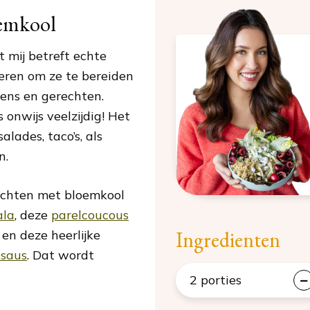
oemkool
t mij betreft echte
ieren om ze te bereiden
kens en gerechten.
 onwijs veelzijdig! Het
alades, taco’s, als
n.
rechten met bloemkool
ala
, deze
parelcoucous
Ingredienten
en deze heerlijke
osaus
. Dat wordt
2
porties