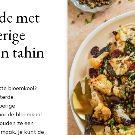
de met
erige
n tahin
kte bloemkool?
sterde
perige
oor de bloemkool
houden ze een
smaak. Je kunt de