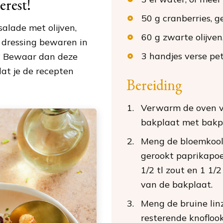
erest!
50
g
cranberries
, g
alade met olijven,
60
g
zwarte olijven
 dressing bewaren in
3
handjes
verse pet
? Bewaar dan deze
at je de recepten
Bereiding
Verwarm de oven v
bakplaat met bakp
Meng de bloemkool 
gerookt paprikapoed
1/2 tl zout en 1 1/2 
van de bakplaat.
Meng de bruine lin
resterende knoflookp