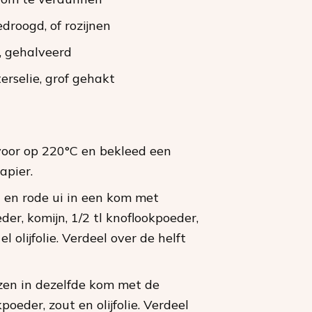
edroogd, of rozijnen
, gehalveerd
erselie
, grof gehakt
oor op 220°C en bekleed een
apier.
en rode ui in een kom met
er, komijn, 1/2 tl knoflookpoeder,
el olijfolie. Verdeel over de helft
zen in dezelfde kom met de
oeder, zout en olijfolie. Verdeel