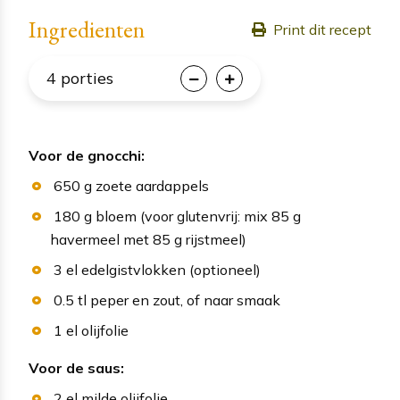
Ingredienten
Print dit recept
4
porties
Voor de gnocchi:
650
g
zoete aardappels
180
g
bloem
(voor glutenvrij: mix 85 g
havermeel met 85 g rijstmeel)
3
el
edelgistvlokken
(optioneel)
0.5
tl
peper en zout
, of naar smaak
1
el
olijfolie
Voor de saus:
2
el
milde olijfolie