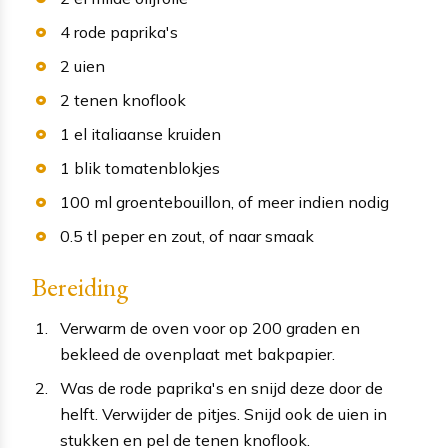
4
rode paprika's
2
uien
2
tenen
knoflook
1
el
italiaanse kruiden
1
blik
tomatenblokjes
100
ml
groentebouillon
, of meer indien nodig
0.5
tl
peper en zout
, of naar smaak
Bereiding
Verwarm de oven voor op 200 graden en
bekleed de ovenplaat met bakpapier.
Was de rode paprika's en snijd deze door de
helft. Verwijder de pitjes. Snijd ook de uien in
stukken en pel de tenen knoflook.