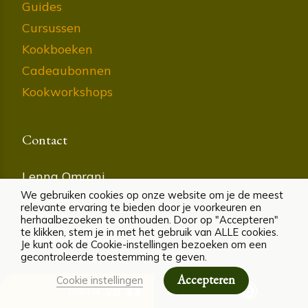
Guides
Cursussen
Kookboeken
Cadeaubonnen
Kookworkshops
Contact
Lenna Omrani
We gebruiken cookies op onze website om je de meest
Hoflaan 217
relevante ervaring te bieden door je voorkeuren en
5223 LT ‘s-Hertogenbosch
herhaalbezoeken te onthouden. Door op "Accepteren"
te klikken, stem je in met het gebruik van ALLE cookies.
KvK: 75506998
Je kunt ook de Cookie-instellingen bezoeken om een
gecontroleerde toestemming te geven.
Accepteren
Cookie instellingen
Mail: info@lennaomrani.com
DELEN
ALLERGENEN