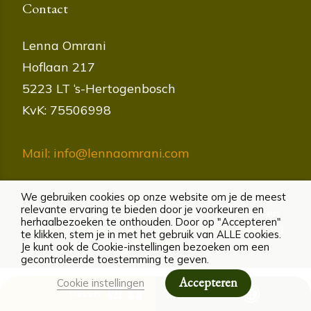
Contact
Lenna Omrani
Hoflaan 217
5223 LT ‘s-Hertogenbosch
KvK: 75506998
Mail: info@lennaomrani.com
We gebruiken cookies op onze website om je de meest
relevante ervaring te bieden door je voorkeuren en
© lennaomrani.com | Alle rechten voorbehouden
herhaalbezoeken te onthouden. Door op "Accepteren"
Cookies
|
Privacybeleid
|
Algemene voorwaarden
|
te klikken, stem je in met het gebruik van ALLE cookies.
Disclaimer
Je kunt ook de Cookie-instellingen bezoeken om een
gecontroleerde toestemming te geven.
Accepteren
Cookie instellingen
DELEN
ALLERGENEN