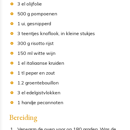
3
el
olijfolie
500
g
pompoenen
1
ui
, gesnipperd
3
teentjes
knoflook
, in kleine stukjes
300
g
risotto rijst
150
ml
witte wijn
1
el
italiaanse kruiden
1
tl
peper en zout
1.2
groentebouillon
3
el
edelgistvlokken
1
handje
pecannoten
Bereiding
Verwarm de oven voor op 180 graden. Was de