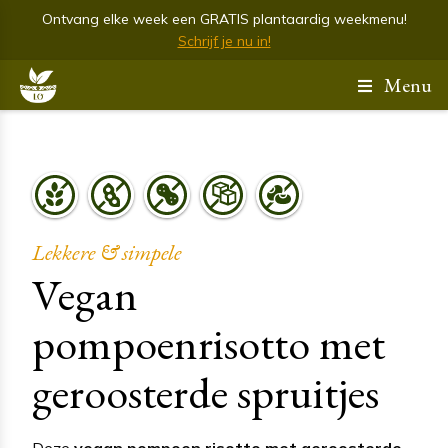
Ontvang elke week een GRATIS plantaardig weekmenu!
Schrijf je nu in!
Menu
Lekkere & simpele
Vegan
pompoenrisotto met
geroosterde spruitjes
Deze
vegan pompoen risotto met geroosterde